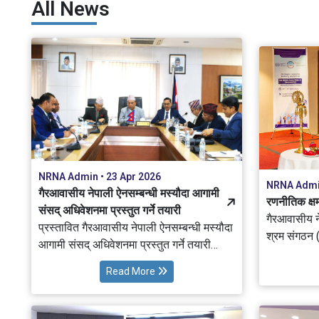
All News
ज्ञान हस्तान्तरण र वैदेशिक लगानी प्रवर्द्धनका
लगानी प्रवर्
लागि महत्वपूर्ण रहेको उल्लेख गर्दै आवश्यक
सम्बन्धित स
सरकारी सहकार्य र समन्वय गर्ने प्रतिबद्धता व्यक्त
।
गर्नुभएको छ। यसै सन्दर्भमा एनआरएनएको
प्रतिनिधिमण्डलले डा. स्वर्णिम वाग्लेसँग भेट गरी
चौथो विश्व ज्ञान सम्मेलन–२०२७ को
अवधारणापत्र हस्तान्तरण गर्दै सम्मेलनलाई नेपाल
सरकारको सहकार्यमा आयोजना गर्न अनुरोध गरेको
हो।
NRNA Admin • 23 Apr 2026
NRNA Admin
गैरआवासीय नेपाली ऐनसम्बन्धी मस्यौदा आगामी
रणनीतिक क्षम
संसद् अधिवेशनमा प्रस्तुत गर्ने तयारी
गैरआवासीय ने
प्रस्तावित गैरआवासीय नेपाली ऐनसम्बन्धी मस्यौदा
श्रम संगठन (
आगामी संसद् अधिवेशनमा प्रस्तुत गर्ने तयारी
आवासीय रणनीत
गरिएको छ। यस सम्बन्धमा आज गैरआवासीय
सुरु भएको छ।
Read More
नेपाली संघ (NRNA) र परराष्ट्र मन्त्रालयबीच
देशहरू सहित 
आयोजित अन्तरक्रिया कार्यक्रममा माननीय
का पदाधिका
परराष्ट्र मन्त्री शिशिर खनालले उक्त जानकारी