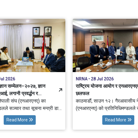
Jul 2026
NRNA • 28 Jul 2026
 ज्ञान सम्मेलन–२०२७, ज्ञान
राष्ट्रिय योजना आयोग र एनआरएनए
आई, लगानी प्रवर्द्धन र
छलफल
नेपाली संघ (एनआरएनए) का
गैरआवासीय नेपाली ऐनसम्बन्धी विषयमा छलफल
काठमाडौं, साउन १२। गैरआवासीय न
डलले सञ्चार तथा सूचना मन्त्री डा.
(एनआरएनए) को प्रतिनिधिमण्डलले रा
सिनासँग भेट गरी चौथो विश्व ज्ञान
योजना आयोगका माननीय उपाध्यक्ष डा. गुणाकर
Read More
Read More
०२७ (4th NRNA Global
भट्टसँग भेट गरी चौथो विश्व नेपाली ज
Convention 2027), ज्ञान तथा
सम्मेलन–२०२७ (4th NRNA Glob
न्तरण, कृत्रिम बौद्धिकता (AI),
Knowledge Convention 2027