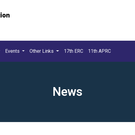
tion
Events
Other Links
17th ERC
11th APRC
News