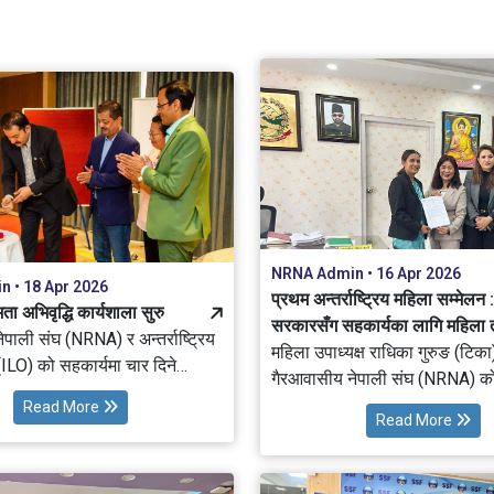
द्धन तथा गैरआवासीय नेपालीसँग
अवधारणापत्र प्रस्तुत गर्दै ज्ञान, सीप
मसामयिक विषयमा छलफल गरेको छ
नवप्रवर्तन तथा लगानीमार्फत नेपा
सहकार्य गर्ने विषयमा विस्तृत छलफ
NRNA Admin • 16 Apr 2026
 • 18 Apr 2026
प्रथम अन्तर्राष्ट्रिय महिला सम्मेलन :
ता अभिवृद्धि कार्यशाला सुरु
सरकारसँग सहकार्यका लागि महिला 
पाली संघ (NRNA) र अन्तर्राष्ट्रिय
बालबालिका मन्त्रीसँग भेट
महिला उपाध्यक्ष राधिका गुरुङ (टिका)
ILO) को सहकार्यमा चार दिने
गैरआवासीय नेपाली संघ (NRNA) क
िक क्षमता अभिवृद्धि कार्यशाला
प्रतिनिधिमंडलले महिला, बालबालिका तथा ज्येष्ठ
Read More
 यस कार्यशालामा मध्यपूर्वका
Read More
नागरिक मन्त्री सीता बादीसँग भेटघ
मलेसिया(राष्ट्रिय समन्वय समिति)
भेटका क्रममा संघले सडक बालबाल
रीहरूको सहभागिता रहेको छ।
सञ्चालन गरिरहेको विभिन्न परियोज