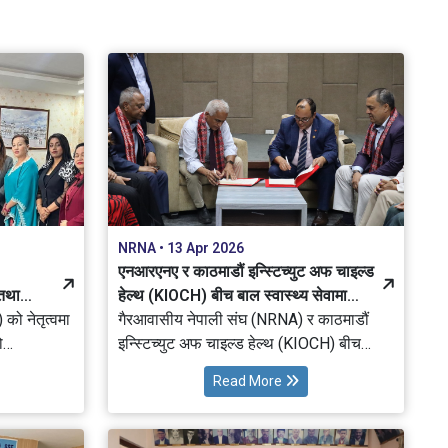
, प्रविधि,
माननीय महान्यायाधिवक्ता नारायणदत्त कँडेलसँग
लको विकासमा
शिष्टाचार भेट तथा छलफल गरेको छ।
ल गरेको छ।
NRNA • 13 Apr 2026
एनआरएनए र काठमाडौं इन्स्टिच्युट अफ चाइल्ड
तथा
हेल्थ (KIOCH) बीच बाल स्वास्थ्य सेवामा
 को नेतृत्वमा
सहकार्य सम्झौता
गैरआवासीय नेपाली संघ (NRNA) र काठमाडौं
ो
इन्स्टिच्युट अफ चाइल्ड हेल्थ (KIOCH) बीच
नेपालमा बाल स्वास्थ्य सेवाको सुधार, विस्तार तथा
Read More
ाट गरेको छ।
सुदृढीकरणका लागि महत्वपूर्ण सहकार्य सम्झौता
िकाका लागि
सम्पन्न भएको छ। काठमाडौँमा आयोजित एक
नाहरूको
विशेष कार्यक्रममा दुवै संस्थाबीच समझदारीपत्र