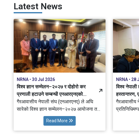
Latest News
NRNA • 30 Jul 2026
NRNA • 28 
विश्व ज्ञान सम्मेलन–२०२७ र दोहोरो कर
विश्व नेपाली
प्रणाली हटाउने सम्बन्धी एनआरएनएको
हस्तान्तरण, ए
प्रस्तावमा सरकार सकारात्मक, सहकार्य गर्ने
गैरआवासीय नेपाली संघ (एनआरएनए) ले अघि
गैरआवासीय 
प्रतिबद्धता
सारेको विश्व ज्ञान सम्मेलन–२०२७ आयोजना तथा
प्रतिनिधिमण्
दोहोरो कर प्रणाली (Double Taxation) हटाउने
विक्रम तिमल्
Read More
सम्बन्धी को प्रस्तावप्रति नेपाल सरकार
सम्मेलन–२
सकारात्मक देखिएको छ। अर्थमन्त्री डा. स्वर्णिम
Knowledge 
वाग्लेले यी दुवै विषय नेपालको आर्थिक विकास,
प्रविधि हस्ता