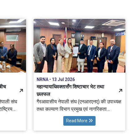
NRNA • 13 Jul 2026
बीच
महान्यायाधिवक्तासँग शिष्टाचार भेट तथा
छलफल
ेपाली संघ
गैरआवासीय नेपाली संघ (एनआरएनए) की उपाध्यक्ष
ष्ट्रिय
तथा कल्याण विभाग प्रमुख एवं नागरिकता
निरन्तरता समिति (CNC) संयोजक रोजिना प्रधान
Read More
्ञान
राईको नेतृत्वमा गैरआवासीय नेपाली संघ
al
(एनआरएनए) को प्रतिनिधिमण्डलले
) को
रामशाहपथस्थित महान्यायाधिवक्ताको कार्यालयमा