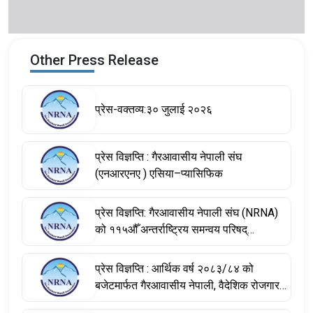
Other Press Release
प्रेस-वक्तव्य:३० जुलाई २०२६
प्रेस विज्ञप्ति : गैरआवासीय नेपाली संघ
(एनआरएनए ) एसिया–प्यासिफिक
प्रेस विज्ञप्ति: गैरआवासीय नेपाली संघ (NRNA)
को ११५औँ अन्तर्राष्ट्रिय समन्वय परिषद्
(आईसीसी) बैठकका निर्णयहरू
प्रेस विज्ञप्ति : आर्थिक वर्ष २०८३/८४ को
बजेटमार्फत गैरआवासीय नेपाली, वैदेशिक रोजगारमा
रहेका नेपाली श्रमिक तथा विश्वभर फैलिएको