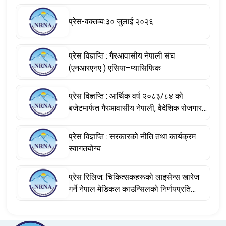
प्रेस-वक्तव्य:३० जुलाई २०२६
प्रेस विज्ञप्ति : गैरआवासीय नेपाली संघ
(एनआरएनए ) एसिया–प्यासिफिक
प्रेस विज्ञप्ति : आर्थिक वर्ष २०८३/८४ को
बजेटमार्फत गैरआवासीय नेपाली, वैदेशिक रोजगारमा
रहेका नेपाली श्रमिक तथा विश्वभर फैलिएको
नेपाली डायस्पोराको योगदानलाई सम्बोधन
प्रेस विज्ञप्ति : सरकारको नीति तथा कार्यक्रम
स्वागतयोग्य
प्रेस रिलिज: चिकित्सकहरूको लाइसेन्स खारेज
गर्ने नेपाल मेडिकल काउन्सिलको निर्णयप्रति
संघको ध्यानाकर्षण