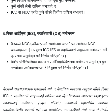
कुनै वित्तीय अनियमितता वा कानूनी मुद्दा नभएको;
कुनै बाँकी लेभी दायित्व नभएको; र
ICC वा NCC प्रति कुनै बाँकी वित्तीय दायित्व नभएको।
७.रिक्त आईईएस (IES), पदाधिकारी (OB) मनोनयन
बैठकले NCC एकीकरणको समर्थनमा आफ्नो पद त्यागेका NCC
अध्यक्षहरूलाई उपयुक्त ICC IES वा पदाधिकारी पदहरूमा मनोनयन गर्ने
प्रस्ताव अनुमोदन गर्ने निर्णय गरिएको छ।
विशेष परिस्थितिका कारण १२ औँ महाधिबेशनमा मनोनयन अनुमोदन हुन
नसकेका उम्मेदवारहरूलाई नियुक्त गर्ने निर्णय गरिएको छ l
बैठकले सङ्गठनात्मक एकताको मर्म र वैधानिक व्यवस्था अनुरुप बाँकी रिक्त
IES र पदाधिकारी पदहरूलाई अन्तिम रूप दिन विधानमा व्यवस्था भएअनुसार
अध्यक्षलाई अधिकार प्रदान गरियो। अध्यक्षले महासचिव लगायत
पदाधिकारीसँग परामर्श गरी एक हप्ताभित्र नामावलीको टुंगो लगाउने निर्णय