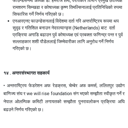
फाउन्डेसनमा अध्यक्ष डा. हेमराज शर्मा, परोपकार विभाग प्रमुख उपाध्यक्ष
रामशरण सिम्खडा र कोषाध्यक्ष कृष्ण तिमल्सिनालाई प्रतिनिधिको रुपमा
सिफारिस गर्ने निर्णय गरिएको छ।
एनआरएनए फाउन्डेसनलाई विदेशमा दर्ता गरि अन्तर्राष्ट्रिय रूपमा थप
सुदृढ र गतिशिल बनाउन नेदरल्यान्ड्स (Netherlands) बाट दर्ता
प्रक्रिया अगाडि बढाउन पुर्व कोषाध्यक्ष एवं प्रबक्ता फणिन्द्र पन्त र पुर्व
सल्लाहकार शशी पौडेललाई जिम्मेवारीका लागि अनुरोध गर्ने निर्णय
गरिएको छ।
१४ . अन्तरसंस्थागत सहकार्य
• अन्तराष्ट्रिय फेडरेशन अफ रेडक्रस, चेम्बेर अफ कमर्स, ललितपुर उद्योग
बाणिज्य संघ र we will rise foundation संग भएको सम्झौता स्वीकृत गर्ने र
नेपाल ओलम्पिक कमिटी लगायतको सम्झौता पुनरावलोकन प्रक्रिया अघि
बढउने निर्णय गरिएको छ।