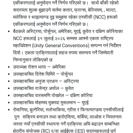
एकीकरणलाई अनुमोदन गर्ने निर्णय गरिएको छ। साथै बाँकी रहेको
सदस्यता शुल्क बुझाउने सर्तमा कतार, फ्रान्स, बेल्जियम, , माल्टा,
मलेसिया र थाइल्याण्ड दुइ समुहमा रहेका एनसीसी (NCC) हरूको
एकीकरणलाई अनुमोदन गर्ने निर्णय गरिएको छ।
बैठकले अस्ट्रिया, पोर्चुगल, अमेरिका, युएई, कुवेत र दक्षिण कोरियाका
NCC हरूलाई ३१ जुलाई २०२६ सम्ममा आफ्नो एकता राष्ट्रिय
महाधिवेशन (Unity General Conventions) सम्पन्न गर्न निर्देशन
दियो। एकता प्रक्रियालाई सहज रुपमा समन्वय गर्ने जिम्मेवारी
निम्नानुसार तोकिएको छ:
उपाध्यक्ष रोशन थापा — अमेरिका
उपमहासचिव दिनेश घिमिरे — पोर्चुगल
उपमहासचिव अनुजा प्रधान — अस्ट्रिया
उपमहासचिव राजेन्द्र अर्याल — कुवेत
उपमहासचिव पारसमणि पोखरेल — दक्षिण कोरिया
उपमहासचिव मोहम्मद मुक्तदा मुसलमान — युएई
रोमानिया, बुल्गेरिया, स्लोभाकिया, ग्रीस र फिनल्याण्डमा एनसीसीलाई
पुन: सक्रिय बनाउन तथा क्रोएसिया, सर्बिया, लाओस र भियतनाम
जस्ता नयाँ एनसीसी स्थापना गर्ने प्रक्रिया अघि बढाउन सम्बन्धित
क्षेत्रीय संयोजक (RC) र/वा आईईएस (IES) सदस्यहरूलाई पूर्ण