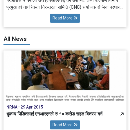
गैरआवासीय नेपाली संघ (एनआरएनए) की उपाध्यक्ष तथा कल्याण विभाग
प्रमुख एवं नागरिकता निरन्तरता समिति (CNC) संयोजक रोजिना प्रधान
राईको नेतृत्वमा गैरआवासीय नेपाली संघ (एनआरएनए) को
Read More
प्रतिनिधिमण्डलले रामशाहपथस्थित महान्यायाधिवक्ताको कार्यालयमा
माननीय महान्यायाधिवक्ता नारायणदत्त कँडेलसँग शिष्टाचार भेट तथा
छलफल गरेको छ।
All News
NRNA • 29 Apr 2015
भुकम्प पिडितलाई एनआरएनले रु १० करोड राहत वितरण गर्ने
Read More