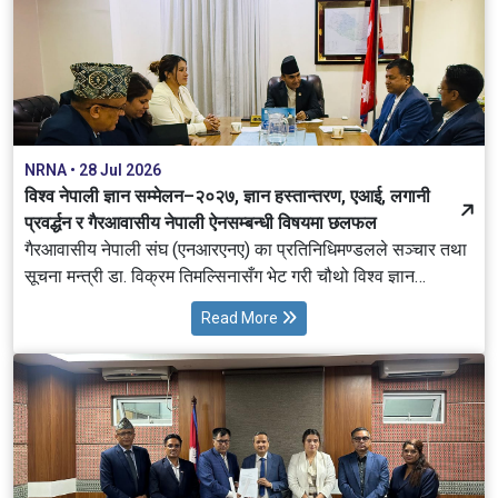
व्यक्त गर्नुभएको छ। यसै सन्दर्भमा एनआरएनएको प्रतिनिधिमण्डलले डा.
स्वर्णिम वाग्लेसँग भेट गरी चौथो विश्व ज्ञान सम्मेलन–२०२७ को
अवधारणापत्र हस्तान्तरण गर्दै सम्मेलनलाई नेपाल सरकारको सहकार्यमा
आयोजना गर्न अनुरोध गरेको हो।
NRNA • 28 Jul 2026
विश्व नेपाली ज्ञान सम्मेलन–२०२७, ज्ञान हस्तान्तरण, एआई, लगानी
प्रवर्द्धन र गैरआवासीय नेपाली ऐनसम्बन्धी विषयमा छलफल
गैरआवासीय नेपाली संघ (एनआरएनए) का प्रतिनिधिमण्डलले सञ्चार तथा
सूचना मन्त्री डा. विक्रम तिमल्सिनासँग भेट गरी चौथो विश्व ज्ञान
सम्मेलन–२०२७ (4th NRNA Global Knowledge Convention
Read More
2027), ज्ञान तथा प्रविधि हस्तान्तरण, कृत्रिम बौद्धिकता (AI), लगानी
प्रवर्द्धन तथा गैरआवासीय नेपालीसँग सम्बन्धित समसामयिक विषयमा
छलफल गरेको छ ।