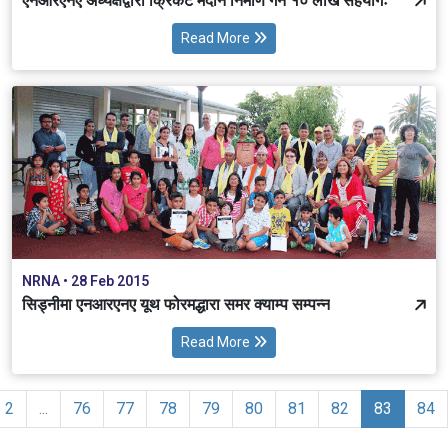
एनआरएनए अध्यक्षद्वारा क्रिकेट मैदान निर्माण गर्न १० लाख सहयोगः
Read More
NRNA • 28 Feb 2015
सिड्नीमा एनआरएनए यूथ फोरमद्धारा समर क्याम्प सम्पन्न
Read More
2
...
76
77
78
79
80
81
82
83
84