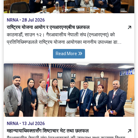
NRNA • 28 Jul 2026
राष्ट्रिय योजना आयोग र एनआरएनएबीच छलफल
काठमाडौं, साउन १२। गैरआवासीय नेपाली संघ (एनआरएनए) को
प्रतिनिधिमण्डलले राष्ट्रिय योजना आयोगका माननीय उपाध्यक्ष डा.
गुणाकर भट्टसँग भेट गरी चौथो विश्व नेपाली ज्ञान सम्मेलन–२०२७ (4th
Read More
NRNA Global Knowledge Convention 2027) को अवधारणापत्र
प्रस्तुत गर्दै ज्ञान, सीप, प्रविधि, नवप्रवर्तन तथा लगानीमार्फत नेपालको
विकासमा सहकार्य गर्ने विषयमा विस्तृत छलफल गरेको छ।
NRNA • 13 Jul 2026
महान्यायाधिवक्तासँग शिष्टाचार भेट तथा छलफल