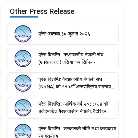
Other Press Release
प्रेस-वक्तव्य:३० जुलाई २०२६
प्रेस विज्ञप्ति : गैरआवासीय नेपाली संघ
(एनआरएनए ) एसिया–प्यासिफिक
प्रेस विज्ञप्ति: गैरआवासीय नेपाली संघ
(NRNA) को ११५औँ अन्तर्राष्ट्रिय समन्वय
परिषद् (आईसीसी) बैठकका निर्णयहरू
प्रेस विज्ञप्ति : आर्थिक वर्ष २०८३/८४ को
बजेटमार्फत गैरआवासीय नेपाली, वैदेशिक
रोजगारमा रहेका नेपाली श्रमिक तथा विश्वभर
फैलिएको नेपाली डायस्पोराको योगदानलाई
प्रेस विज्ञप्ति : सरकारको नीति तथा कार्यक्रम
सम्बोधन
स्वागतयोग्य