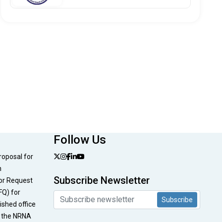
Follow Us
Proposal for
n
Subscribe Newsletter
or Request
FQ) for
Subscribe
nished office
t the NRNA