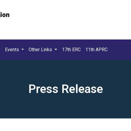
tion
Events
Other Links
17th ERC
11th APRC
Press Release