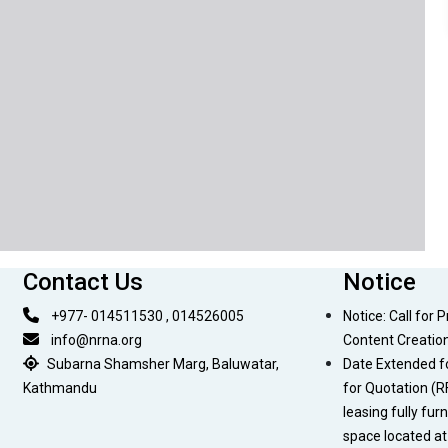
Contact Us
Notice
+977- 014511530 , 014526005
Notice: Call for 
info@nrna.org
Content Creatio
Subarna Shamsher Marg, Baluwatar,
Date Extended f
Kathmandu
for Quotation (R
leasing fully fur
space located a