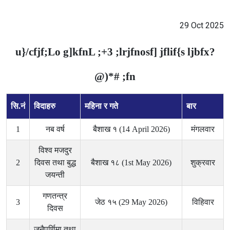
29 Oct 2025
u}/cfjf;Lo g]kfnL ;+3 ;lrjfnosf] jflif{s ljbfx?
@)*# ;fn
सि.नं
विदाहरु
महिना र गते
बार
1
नब वर्ष
बैशाख १ (14 April 2026)
मंगलवार
विश्व मजदुर
2
दिवस तथा बुद्ध
बैशाख १८ (1st May 2026)
शुक्रवार
जयन्ती
गणतन्त्र
3
जेठ १५ (29 May 2026)
विहिवार
दिवस
जनैपूर्णिमा तथा