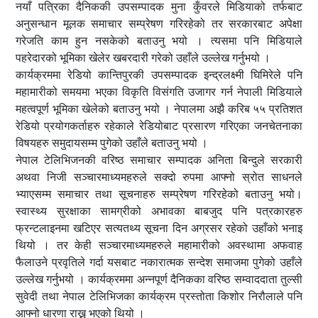
नयाँ पत्रिका दैनिककी उपसम्पादक मुना कुँवरले मिडियाको तर्फबाट
अनुसन्धान मूलक समाचार सम्प्रेषण गरिरहेको तर सरकारबाट अपेक्षा
गरेजति काम हुन नसकेको बताउनु भयो । त्यसमा पनि मिडियाले
पहरेदारको भूमिका खेलेर खबरदारी गरेको उहाँले उल्लेख गर्नुभयो ।
कार्यक्रममा रेडियो कान्तिपुरकी उपसम्पादक इन्द्रलक्ष्मी घिमिरेले पनि
महामारीको समयमा भएका विकृति विसंगति उजागर गर्न नेपाली मिडियाले
महत्वपूर्ण भूमिका खेलेको बताउनु भयो । नेपालमा अझै करिब ५५ प्रतिशत
रेडियो प्रयोगकर्ताहरु रहेकाले रेडियोबाट प्रसारण गरिएका जनचेतनाका
विषयहरु समुदायसम्म पुगेको उहाँले बताउनु भयो ।
नेपाल टेलिभिजनकी वरिष्ठ समाचार सम्पादक अनिता बिन्दुले सरकारी
अथवा निजी सञ्चारमाध्यमहरुले सक्दो रुपमा आफ्नो स्रोत साधनले
भ्याएसम्म समाचार तथा सूचनाहरु सम्प्रेषण गरिरहेको बताउनु भयो।
स्वास्थ्य सुरक्षाका सामग्रीको अभावका बाबजुद पनि पत्रकारहरु
फ्रन्टलाइनमा खटिएर सत्यतथ्य सूचना दिन अग्रसर रहेको उहाँको भनाइ
थियो । तर केही सञ्चारमाध्यमहरुले महामारीको अवस्थामा अफवाह
फैलाउने प्रवृतिले गर्दा यसबाट नकारात्मक सन्देश समाजमा पुगेको उहाँले
उल्लेख गर्नुभयो । कार्यक्रममा अन्नपूर्ण दैनिकका वरिष्ठ सम्वाददाता तुल्सी
सुवेदी तथा नेपाल टेलिभिजका कार्यक्रम प्रस्तोता किशोर निरौलाले पनि
आफ्नो धारणा राख्नु भएको थियो ।