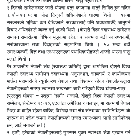
युथ कोअर्डिनेटर लगायतले आफ्नो धारणा राख्नु भएको थियो ।
३ दिनको सम्मेलनबाट जारी घोषणा पत्र काजगमा मात्रै सिमित हुन नदिन
कार्यान्वयन पक्षमा जोड दिनुपर्ने अधिकांशको धारणा थियो । यसमा
सरकारको भूमिका कम देखिकाले सरकारलाई पनि घचघच्याउँदै जानुपर्ने
विचार अधिकांशले ब्यक्त गर्नु भएको थियो ।दोस्रो विश्व स्वासथ्य सम्मेलन
समापन समारोहमा विभिन्न मुलुकमा रहेका २ सयभन्दा बढी स्वास्थ्यकर्मी,
सरोकारवाला तथा विज्ञहरुको सहभागिता थियो । ५० भन्दा बढी
स्वास्थ्यकर्मी, विज्ञ तथा एनआएएनएका पधाधिकारीहरुले आफ्नो धारणा राख्नु
भएको थियो ।
गैर आवासीय नेपाली संघ (स्वास्थ्य कमिटी) द्वारा आयोजित दोश्रो विश्व
नेपाली स्वास्थ्य सम्मेलन स्वास्थ्यमा अनुसन्धान, सहकार्य, र कार्यान्वयन
मार्फ़त महामारीको न्यूनीकरण नेपाल तथा विश्वभर रहेका नेपालीहरूद्वारा
नेपालीहरूको समग्र स्वास्थ्य सम्बन्धमा जारी गरिएको विश्व घोषणा-पत्र
(प्रस्तुत घोषणा – पत्रमा “हामी” भन्नाले, दोश्रो विश्व नेपाली स्वास्थ्य
सम्मेलन, सेप्टेम्बर १८-२०, एटलांटा अमेरिका र नलाइन, मा सहभागी नेपाल
भित्र वा बाहिर रहेका व्यक्ति, विशेषज्ञ तथा संघ संस्थाका प्रतिनिधिहरू जो
प्रत्यक्ष वा परोक्ष रूपमा नेपालीहरूको उन्नत स्वास्थ्यका लागी लागीपरेका
छन, लाई जनाउने छ I )
१. हामी, हरेकको नेपालीहरूलाई गुणस्तर युक्त स्वास्थ्य सेवा प्रदान गर्न