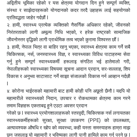
अद्वितीय भूमिका रहेको र यस क्षेत्रमा योगदान दिन हुने सम्पूर्ण व्यक्ति,
संस्था र साझेदारहरूको योगदानको कदर ग़रदै उहाहरू लाई सहयोगको
प्रतिवद्धता जाहेर गर्दछौं I
२. हामी, स्वास्थ्य प्रत्येक व्यक्तिको नैसर्गिक अधिकार रहेको, जीवनको
निरंतरताको लागी अमूल्य निधि भएको, र हरेक राष्ट्रको सामाजिक
जीवनोस्तर वृद्धिको लागी प्रार्थमिक तत्व भएको कुरामा विश्वस्त छौं I
३. हामी, नेपाल भित्र वा बाहिर रहनु भएका, स्वास्थ्य क्षेत्रमा काम गर्ने सबै
चिकित्सक, नर्स, जनस्वास्थ्य विज्ञ, र स्वास्थ्यका विविध पाटाहरुमा सेवा
गर्नु हुने सम्पूर्ण स्वास्थ्यकर्मी हरूलाइ संगठित भई हातेमालो गरी,
नेपालीहरूको स्वास्थ्यका विषयमा सूचना आदान प्रदान, सर-सल्लाह, शिप
विकास र अनुभव साटासाट गर्ने साझा संजालको विकास गर्न आव्हान गर्दछौ
I
४. कोरोना भाईरसको महामारी बाट हामी कोही पनि अछूतो छैनौ I यद्दपि यो
महामारीले स्वास्थ्यको निदान, उपचार र रोकथामका क्षेत्रमा काम गरने
तमाम विज्ञहरू एकताबद्व हुने एउटा अवसर प्रदान
गरेको छ I स्वास्थ्य प्रयोगशालाहरूको स्तरवृद्दी, चिकित्सक नर्स लगायतका
स्वास्थ्यकर्मीहरूको सुरक्षा, सुरक्षा उपकरण (PPE) को उपलब्धता,
अत्यावश्यक औषधि र खोप को व्यवस्था, कही यस्ता समस्याहरू हाम्रा माझ
छन जसलाइ यो महामारी र भविष्यका लागी पानी हामिले काम गर्नु परने छ I