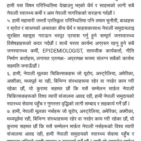
हामी यस विषम परिस्थितिमा देखाउनु भएको धैर्य र साहसको लागी सबै
नेपाली स्वास्थ्य कर्मी र आम नेपाली नागरिकको सराहना गर्दछौं I
५. हामी महामारी जस्तों प्रतिकूल परिस्थितिमा पनि तमाम चुनौती, बाधाहरू
र स्रोत र साधनको अभावका बीच धैर्य र साहसकासाथ नेपाली समुदायलाइ
सुरक्षित महसूस गराऊन भरपूर प्रयाश गर्नु हुने सम्पूर्ण जनस्वास्थ्य
विशेषज्ञहरूको कदर गर्दछौं I साथै यस्ता कार्यमा अग्रसर रहनु हुने सबै
जनस्वास्थ्य कर्मी, EPIDEMIOLOGIST, सामजीक कार्यकर्ता, नीति
निर्माण कर्ताहरू, लगायत प्रत्यक्ष- अप्रत्यक्ष रूपमा संलग्न सबैको कार्यमा
सहमति जनाऊँछौं I
६. हामी, नेपाली मूलका चिकित्सकहरू जो यूरोप, अस्ट्रेलिया, अमेरिका,
अफ़्रीका, मध्यपूर्व मा रही, बिभिन्न संस्थाहरूमा रहेर वा नरहेर काम गरी
रहेका छौं, यो कुरामा सहमत छौं कि यसै सम्मेलन मार्फ़त नेपाली
चिकित्सकहरूको विश्व व्यापी संजालमा आवद्द रही, हामी नेपाली समुदायको
स्वास्थ्य सेवामा पहुँच र गुणस्तर वृद्धिको लागी सम्बाद र सहकार्य गर्ने छौं I
७. हामी, नेपाली मूलका नर्सहरू जो यूरोप, अस्ट्रेलिया, अमेरिका, अफ़्रीका,
मध्यपूर्वमा रही, बिभिन्न संस्थाहरूमा रहेर वा नरहेर काम गरी रहेका छौं, यो
कुरामा सहमत छौं कि यसै सम्मेलन मार्फ़त नेपाली नर्सहरूको विश्व व्यापी
संजालमा आवद्द रही, हामी नेपाली समुदायको स्वास्थ्य सेवामा पहुँच र