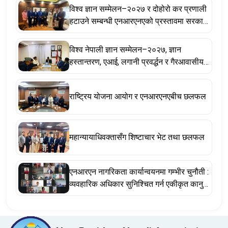
विश्व ज्ञान सम्मेलन–२०२७ र दोहोरो कर प्रणाली
हटाउने सम्बन्धी एनआरएनएको प्रस्तावमा सरकार
सकारात्मक, सहकार्य गर्ने प्रतिबद्धता
विश्व नेपाली ज्ञान सम्मेलन–२०२७, ज्ञान
हस्तान्तरण, एआई, लगानी प्रवर्द्धन र गैरआवासीय
नेपाली ऐनसम्बन्धी विषयमा छलफल
राष्ट्रिय योजना आयोग र एनआरएनएबीच छलफल
महान्यायाधिवक्तासँग शिष्टाचार भेट तथा छलफल
एनआरएन नागरिकता कार्यान्वयनमा गम्भीर चुनौती :
व्यवहारिक अधिकार सुनिश्चित गर्न एकीकृत कानुन
र संवैधानिक संशोधन अपरिहार्य