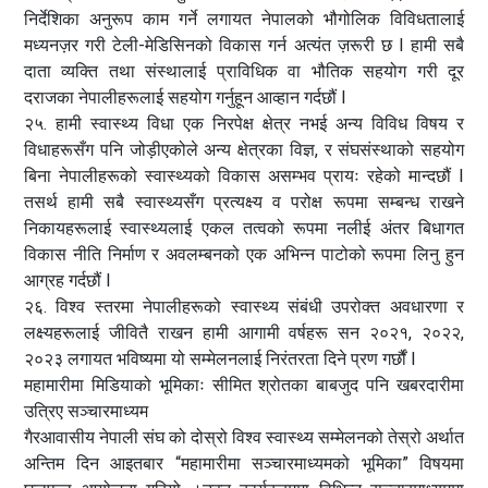
निर्देशिका अनुरूप काम गर्ने लगायत नेपालको भौगोलिक विविधतालाई
मध्यनज़र गरी टेली-मेडिसिनको विकास गर्न अत्यंत ज़रूरी छ I हामी सबै
दाता व्यक्ति तथा संस्थालाई प्राविधिक वा भौतिक सहयोग गरी दूर
दराजका नेपालीहरूलाई सहयोग गर्नुहून आव्हान गर्दछौं I
२५. हामी स्वास्थ्य विधा एक निरपेक्ष क्षेत्र नभई अन्य विविध विषय र
विधाहरूसँग पनि जोड़ीएकोले अन्य क्षेत्रका विज्ञ, र संघसंस्थाको सहयोग
बिना नेपालीहरूको स्वास्थ्यको विकास असम्भव प्रायः रहेको मान्दछौं I
तसर्थ हामी सबै स्वास्थ्यसँग प्रत्यक्ष्य व परोक्ष रूपमा सम्बन्ध राखने
निकायहरूलाई स्वास्थ्यलाई एकल तत्वको रूपमा नलीई अंतर बिधागत
विकास नीति निर्माण र अवलम्बनको एक अभिन्न पाटोको रूपमा लिनु हुन
आग्रह गर्दछौं I
२६. विश्व स्तरमा नेपालीहरूको स्वास्थ्य संबंधी उपरोक्त अवधारणा र
लक्ष्यहरूलाई जीवितै राखन हामी आगामी वर्षहरू सन २०२१, २०२२,
२०२३ लगायत भविष्यमा यो सम्मेलनलाई निरंतरता दिने प्रण गर्छौं I
महामारीमा मिडियाको भूमिकाः सीमित श्रोतका बाबजुद पनि खबरदारीमा
उत्रिए सञ्चारमाध्यम
गैरआवासीय नेपाली संघ को दोस्रो विश्व स्वास्थ्य सम्मेलनको तेस्रो अर्थात
अन्तिम दिन आइतबार “महामारीमा सञ्चारमाध्यमको भूमिका” विषयमा