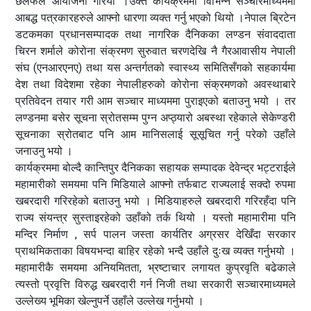
छलफल आयोजना गरियो ।उक्त कार्यक्रममा विभिन्न सञ्चारमाध्यममा
आबद्ध पत्रकारहरुले आफ्नो धारणा व्यक्त गर्नु भएको थियो ।नेपाल ब्रिटेन
डटकमका प्रधानसम्पादक तथा नागरिक दैनिकका लण्डन संवाददाता
चिरन शर्माले कोरोना संक्रमण सुरुवात चरणदेखि नै गैरआवासीय नेपाली
संघ (एनआरएनए) तथा यस अन्तर्गतको स्वास्थ्य समितिसँगको सहकार्यमा
देश तथा विदेशमा रहेका नेपालीहरुको कोरोना संक्रमणको अवस्थाबारे
प्रतिवेदन तयार गरी आम सञ्चार माध्यममा पुराइएको बताउनु भयो । तर
लण्डनमा बसेर सूचना स्रोतसम्म पुग्न अप्ठ्यारो अबस्था रहेकाले सेकेण्डरी
सूचनाका स्रोतबाट पनि आम मानिसलाई सूसूचित गर्नु परेको उहाँले
जनाउनु भयो ।
कार्यक्रममा बोल्दै कान्तिपुर दैनिकका सहायक सम्पादक देवेन्द्र भट्टराईले
महामारीको समयमा पनि मिडियाले आफ्नो तर्फबाट राज्यलाई सक्दो रुपमा
खबरदारी गरिरहेको बताउनु भयो । मिडियाहरुले खबरदारी गरिरहँदा पनि
राज्य संयन्त्र सुस्ताइरहेको उहाँको तर्क थियो । यस्तो महामारीमा पनि
मन्दिर निर्माण , सर्प पालन जस्ता कार्यतिर अग्रसर देखिँदा सरकार
प्राथमिकताका विषयभन्दा बाहिर रहेको भन्दै उहाँले दुःख व्यक्त गर्नुभयो ।
महामारीकै समयमा अनियमितता, भ्रष्टाचार लगायत कुप्रवृति बढेकाले
त्यस्तो प्रवृत्ति विरुद्ध खबरदारी गर्न निजी तथा सरकारी सञ्चारमाध्यमले
उल्लेख्य भूमिका खेल्नुपर्ने उहाँले उल्लेख गर्नुभयो ।