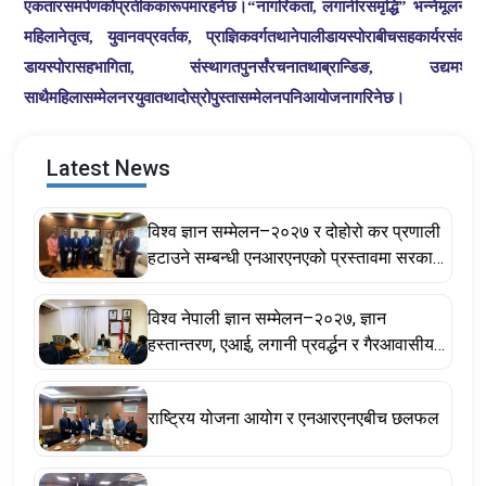
एकता
र
समर्पणको
प्रतीकका
रूपमा
रहनेछ
।
नागरिकता
लगानी
र
समृद्धि
भन्ने
मूल
नारा
“
,
”
महिला
नेतृत्व
युवा
नवप्रवर्तक
प्राज्ञिक
वर्ग
तथा
नेपाली
डायस्पोराबीच
सहकार्य
र
संवादल
,
,
डायस्पोरा
सहभागिता
संस्थागत
पुनर्संरचना
तथा
ब्रान्डिङ
उद्यमशील
,
,
साथै
महिला
सम्मेलन
र
युवा
तथा
दोस्रो
पुस्ता
सम्मेलन
पनि
आयोजना
गरिनेछ।
Latest News
विश्व ज्ञान सम्मेलन–२०२७ र दोहोरो कर प्रणाली
हटाउने सम्बन्धी एनआरएनएको प्रस्तावमा सरकार
सकारात्मक, सहकार्य गर्ने प्रतिबद्धता
विश्व नेपाली ज्ञान सम्मेलन–२०२७, ज्ञान
हस्तान्तरण, एआई, लगानी प्रवर्द्धन र गैरआवासीय
नेपाली ऐनसम्बन्धी विषयमा छलफल
राष्ट्रिय योजना आयोग र एनआरएनएबीच छलफल