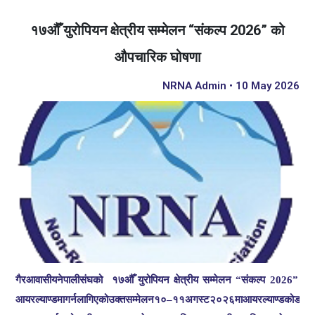
१७औँ युरोपियन क्षेत्रीय सम्मेलन “संकल्प 2026” को
औपचारिक घोषणा
NRNA Admin • 10 May 2026
गैरआवासीय
नेपाली
संघको
१७औँ
युरोपियन
क्षेत्रीय
सम्मेलन
संकल्प
को
“
2026”
आयरल्याण्डमा
गर्न
लागिएको
उक्त
सम्मेलन
१०
११
अगस्ट
२०२६
मा
आयरल्याण्डको
डब्लि
–