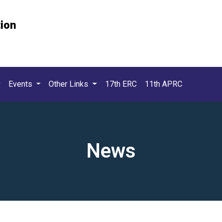
tion
Events
Other Links
17th ERC
11th APRC
News