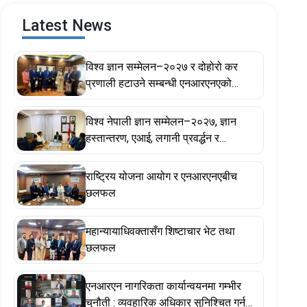
Latest News
विश्व ज्ञान सम्मेलन–२०२७ र दोहोरो कर
प्रणाली हटाउने सम्बन्धी एनआरएनएको
प्रस्तावमा सरकार सकारात्मक, सहकार्य गर्ने
प्रतिबद्धता
विश्व नेपाली ज्ञान सम्मेलन–२०२७, ज्ञान
हस्तान्तरण, एआई, लगानी प्रवर्द्धन र
गैरआवासीय नेपाली ऐनसम्बन्धी विषयमा
छलफल
राष्ट्रिय योजना आयोग र एनआरएनएबीच
छलफल
महान्यायाधिवक्तासँग शिष्टाचार भेट तथा
छलफल
एनआरएन नागरिकता कार्यान्वयनमा गम्भीर
चुनौती : व्यवहारिक अधिकार सुनिश्चित गर्न