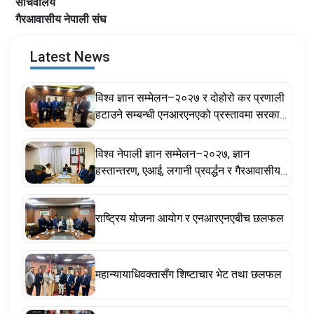
सचिवालय
गैरआवासीय नेपाली संघ
Latest News
विश्व ज्ञान सम्मेलन–२०२७ र दोहोरो कर प्रणाली
हटाउने सम्बन्धी एनआरएनएको प्रस्तावमा सरकार
सकारात्मक, सहकार्य गर्ने प्रतिबद्धता
विश्व नेपाली ज्ञान सम्मेलन–२०२७, ज्ञान
हस्तान्तरण, एआई, लगानी प्रवर्द्धन र गैरआवासीय
नेपाली ऐनसम्बन्धी विषयमा छलफल
राष्ट्रिय योजना आयोग र एनआरएनएबीच छलफल
महान्यायाधिवक्तासँग शिष्टाचार भेट तथा छलफल