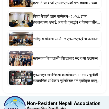
हटाउने सम्बन्धी एनआरएनएको प्रस्तावमा सरकार
सकारात्मक, सहकार्य गर्ने प्रतिबद्धता
विश्व नेपाली ज्ञान सम्मेलन–२०२७, ज्ञान
हस्तान्तरण, एआई, लगानी प्रवर्द्धन र गैरआवासीय
नेपाली ऐनसम्बन्धी विषयमा छलफल
राष्ट्रिय योजना आयोग र एनआरएनएबीच छलफल
महान्यायाधिवक्तासँग शिष्टाचार भेट तथा छलफल
एनआरएन नागरिकता कार्यान्वयनमा गम्भीर चुनौती :
व्यवहारिक अधिकार सुनिश्चित गर्न एकीकृत कानुन
र संवैधानिक संशोधन अपरिहार्य
Non-Resident Nepali Association