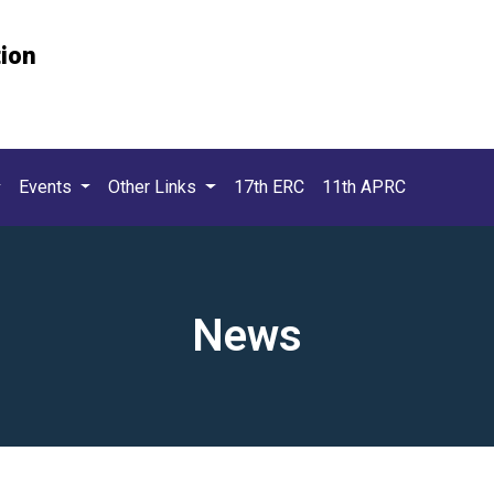
tion
Events
Other Links
17th ERC
11th APRC
News