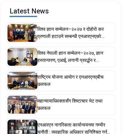
Latest News
विश्व ज्ञान सम्मेलन–२०२७ र दोहोरो कर
प्रणाली हटाउने सम्बन्धी एनआरएनएको
प्रस्तावमा सरकार सकारात्मक, सहकार्य गर्ने
प्रतिबद्धता
विश्व नेपाली ज्ञान सम्मेलन–२०२७, ज्ञान
हस्तान्तरण, एआई, लगानी प्रवर्द्धन र
गैरआवासीय नेपाली ऐनसम्बन्धी विषयमा
छलफल
राष्ट्रिय योजना आयोग र एनआरएनएबीच
छलफल
महान्यायाधिवक्तासँग शिष्टाचार भेट तथा
छलफल
एनआरएन नागरिकता कार्यान्वयनमा गम्भीर
चुनौती : व्यवहारिक अधिकार सुनिश्चित गर्न