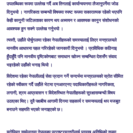
उपलब्धिका रूपमा उल्लेख गर्दै अब तिनलाई कार्यान्वयनमा लैजानुपर्नेमा जोड
दिनुभयो । नागरिकता सम्बन्धी विषयमा स्पष्ट रूपमा सकारात्मक रहेको भएपनि
केही कानुनी जटिलताका कारण थप अध्ययन र आवश्यक कानुन संशोधनको
आवश्यक हुन सक्ने उल्लेख गर्नुभयो ।
त्यस्तै, उहाँले पोर्चुगलमा रहेका नेपालीहरूको समस्यालाई लिएर मन्त्रालयले
मानवीय आधारमा पहल गरिरहेको जानकारी दिनुभयो । प्राविधिक कठिनाइ
हुँदाहुँदै पनि मानवीय दृष्टिकोणबाट समाधान खोज्न सम्बन्धित देशसँग संवाद
भइरहेको उहाँको भनाइ थियो ।
विदेशमा रहेका नेपालीलाई सेवा प्रदान गर्ने सन्दर्भमा मन्त्रालयको स्रोत सीमित
रहेको स्वीकार गर्दै उहाँले भेटमा एनआरएनए पदाधिकारीहरूले नागरिकता,
लगानी, श्रम आप्रवासन र विदेशस्थित नेपालीहरूको सुरक्षासम्बन्धी विषय
उठाएका थिए। दुवै पक्षबीच आगामी दिनमा सहकार्य र समन्वयलाई थप मजबुत
बनाउने सहमति भएको जनाइएको छ।
युरोपियन सम्मेलनमा नेपालका परराष्ट्रमन्त्रीलाई प्रमुख अतिथिको रुपमा