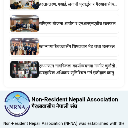
हस्तान्तरण, एआई, लगानी प्रवर्द्धन र गैरआवासीय
नेपाली ऐनसम्बन्धी विषयमा छलफल
राष्ट्रिय योजना आयोग र एनआरएनएबीच छलफल
महान्यायाधिवक्तासँग शिष्टाचार भेट तथा छलफल
एनआरएन नागरिकता कार्यान्वयनमा गम्भीर चुनौती :
व्यवहारिक अधिकार सुनिश्चित गर्न एकीकृत कानुन
र संवैधानिक संशोधन अपरिहार्य
Non-Resident Nepali Association
गैरआवासीय नेपाली संघ
Non-Resident Nepali Association (NRNA) was established with the