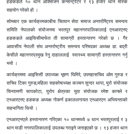
हङकङले १० थान अक्सिजन कन्सन्ट्रेटर र ९३ हजार थान मास्क
सहयोग गरेको हो ।
सोमबार एक कार्यक्रमकाबीच चितवन सेवा समाज अन्तर्राष्ट्रिय समन्वय
समिति नेपालको संयोजनमा भरतपुर महानगरपालिकालाई एनआरएनए
हङकङले आइसिसीमार्फत ती सामाग्री हस्तान्तरण गरेको छ । गैर
आवासीय नेपाली संघ अन्तर्राष्ट्रीय समन्वय परिषदका अध्यक्ष डा. बद्री
केसीले महानगरप्रमुख रेनु दाहाललाई स्वास्थ्य सामाग्री हस्तान्तरण गर्नु
भयो ।
कार्यक्रममा आइसिसी उपाध्यक्ष भूषण घिमिरे, उपमहासचिव ओम गुरुङ र
सचिव टिका गुरुङ,महिला सहकोषाध्यक्ष कञ्चन सुन्दर थापा, युरो संयोजक
चिन्तामणी सापकोटा, युरोप क्षेत्रका युवा संयोजक रमेश काफ्ले र
एनआरएनए हङकङ अध्यक्ष गोकर्ण ढकाललगायत एनआरएन अभियन्ताको
सहभागिता थियो ।
एनआरएनएले हस्तान्तरण गरिएका १० थानमध्ये ७ थान भरतपुरलाई र ३
थान माडी नगरपालिकालाई उपलब्ध गराइने जनाइएको छ । ९३ हजार थान