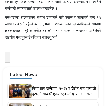
मास्क ट्राफिक प्रहरी तथा महानगरको फोहोर व्यवस्थापनमा खटिने
कर्मचारी लगायतलाई उपलब्ध गराइनेछ ।
एनआरएनए हङकङका अध्यक्ष ढकालले सबै स्वास्थ्य सामाग्री गरेर १५
लाख बरावरको रहेको बताउनु भयो । अध्यक्ष ढकालले कोभिडको समयमा
हङकङबाट मात्रै ४ करोड बढीको सहयोग भएको र त्यसमध्ये अहिलेको
सहयोग भरतपुरलाई गरिएको बताउनु भयो ।
Latest News
विश्व ज्ञान सम्मेलन–२०२७ र दोहोरो कर प्रणाली
हटाउने सम्बन्धी एनआरएनएको प्रस्तावमा सरकार
सकारात्मक, सहकार्य गर्ने प्रतिबद्धता