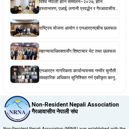
विश्व नेपाली ज्ञान सम्मेलन–२०२७, ज्ञान
हस्तान्तरण, एआई, लगानी प्रवर्द्धन र गैरआवासीय
नेपाली ऐनसम्बन्धी विषयमा छलफल
राष्ट्रिय योजना आयोग र एनआरएनएबीच छलफल
महान्यायाधिवक्तासँग शिष्टाचार भेट तथा छलफल
एनआरएन नागरिकता कार्यान्वयनमा गम्भीर चुनौती :
व्यवहारिक अधिकार सुनिश्चित गर्न एकीकृत कानुन
र संवैधानिक संशोधन अपरिहार्य
Non-Resident Nepali Association
गैरआवासीय नेपाली संघ
Non-Resident Nepali Association (NRNA) was established with the