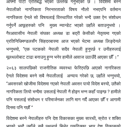
आफ्नो पार्टी प्रतिबद्ध भएको उल्लेख गर्नुभएको छ । विदेशमा बस्ने
नेपालीको नागरिकता निरन्तरताको विषय नौलो नभएपनि वर्तमान
नागरिकता ऐनले सो विषयलाई विस्थापित गरेको भन्दै उक्त ऐन संशोधन
गर्नुपर्ने आफूहरुको पनि मुख्य म्यान्डेट भएको उहाँले बताउनुभयो ।
गैरआवासीय नेपाली संघका अध्यक्ष डा बद्री केसीको नेतृत्वमा गएको
प्रतिनिधिमण्डलसँग सिंहदरबारमा आज भएको भेटमा अध्यक्ष लिङ्देनले
भन्नुभयो, “एक पटकको नेपाली सदैव नेपाली हुनुपर्छ र उनीहरुलाई
मूलथलोबाट टाढा बनाउनु हुन्न भनेर हामीले आवाज उठाउँदै आएका छौँ ।”
२०६३ सालपछिको राजनीतिक व्यवस्था फेरिएपछि आएको नागरिकता
ऐनले विदेशमा बस्ने सबै नेपालीलाई अन्याय गरेको छ, उहाँले भन्नुभयो,
“अवसरको खोजीमा विदेशमा गएको नेपाली अवसर पायो विदेश बस्यो, उतैको
नागरिकता लियो भन्दैमा उसलाई नेपाली नै होइन भन्न कहाँ पाइन्छ ? हामीले
पनि यसलाई संशोधन र परिमार्जनका लागि माग गर्दै आएका छौँ र आगामी
दिनमा पनि गर्छौँ ”
विदेशमा बस्ने नेपालीहरु पनि देश विकासका मुख्य सारथी, स्रोत र शक्ति
भएको भन्दै उहाँले सबै पक्षलाई मिलेर एकढिक्का भएर देश विकासको