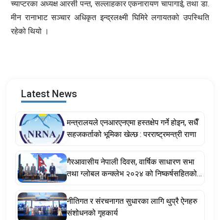
च्याप्टरका अध्यक्ष आरसी पन्त, सल्लाहकार एकनारायण चापागाई, तथा डा.
मीन रानाभाट सञ्चार अधिकृत इन्द्रलक्ष्मी घिमिरे लगायतको उपस्थिति
रहेको थियो ।
Latest News
मन्त्रालयले एनआरएनएमा हस्तक्षेप गर्ने होइन, सधैँ
सहजकर्ताको भूमिका खेल्छ : परराष्ट्रमन्त्री राणा
गैरआवासीय नेपाली दिवस, वार्षिक साधारण सभा
तथा ग्लोबल कन्क्लेभ २०२४ को निष्कर्षसहितको
घोषणा पत्र
नीतिगत र संरचनागत सुधारका लागि थुप्रै ऐनहरु
संशोधनको गृहकार्य