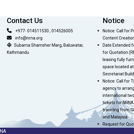
Contact Us
Notice
+977- 014511530 , 014526005
Notice: Call for 
info@nrna.org
Content Creatio
Subarna Shamsher Marg, Baluwatar,
Date Extended f
Kathmandu
for Quotation (R
leasing fully fur
space located a
Secretariat Buil
Notice: Call for T
agency to arran
international tw
tickets for NR
traveling from G
and Malaysia
Request for Quo
RNA