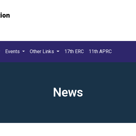
tion
Events
Other Links
17th ERC
11th APRC
News