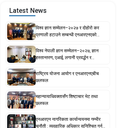
Latest News
विश्व ज्ञान सम्मेलन–२०२७ र दोहोरो कर
प्रणाली हटाउने सम्बन्धी एनआरएनएको
प्रस्तावमा सरकार सकारात्मक, सहकार्य गर्ने
प्रतिबद्धता
विश्व नेपाली ज्ञान सम्मेलन–२०२७, ज्ञान
हस्तान्तरण, एआई, लगानी प्रवर्द्धन र
गैरआवासीय नेपाली ऐनसम्बन्धी विषयमा
छलफल
राष्ट्रिय योजना आयोग र एनआरएनएबीच
छलफल
महान्यायाधिवक्तासँग शिष्टाचार भेट तथा
छलफल
एनआरएन नागरिकता कार्यान्वयनमा गम्भीर
चुनौती : व्यवहारिक अधिकार सुनिश्चित गर्न