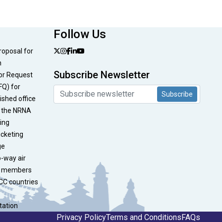
Follow Us
Proposal for
n
Subscribe Newsletter
or Request
FQ) for
Subscribe
nished office
t the NRNA
ding
icketing
ge
o-way air
NA members
CC countries
tation
Privacy Policy
Terms and Conditions
FAQs