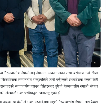
न बन्दा गैरआवासीय नेपालीलाई नेपालमा आवत–जावत तथा बसोबास गर्दा भिसा
को सिफारिसमा सम्माननीय राष्ट्रपतिले जारी गर्नुभएको अध्यादेशमा भएको केही
ै सरकारको ध्यानाकर्षण गराउन सिंहदरबार पुगेको गैरआवासीय नेपाली संघका
हमन्त्री लेखकले उक्त प्रतिबद्धता जनाउनुभएको हो ।
ेटमा अध्यक्ष डा केसीले उक्त अध्यादेशमा भएको गैरआवासीय नेपाली नागरिकता