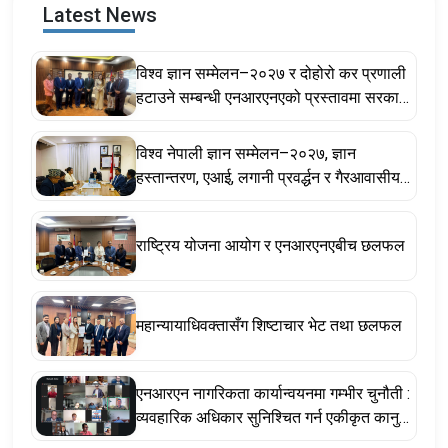
Latest News
विश्व ज्ञान सम्मेलन–२०२७ र दोहोरो कर प्रणाली
हटाउने सम्बन्धी एनआरएनएको प्रस्तावमा सरकार
सकारात्मक, सहकार्य गर्ने प्रतिबद्धता
विश्व नेपाली ज्ञान सम्मेलन–२०२७, ज्ञान
हस्तान्तरण, एआई, लगानी प्रवर्द्धन र गैरआवासीय
नेपाली ऐनसम्बन्धी विषयमा छलफल
राष्ट्रिय योजना आयोग र एनआरएनएबीच छलफल
महान्यायाधिवक्तासँग शिष्टाचार भेट तथा छलफल
एनआरएन नागरिकता कार्यान्वयनमा गम्भीर चुनौती :
व्यवहारिक अधिकार सुनिश्चित गर्न एकीकृत कानुन
र संवैधानिक संशोधन अपरिहार्य